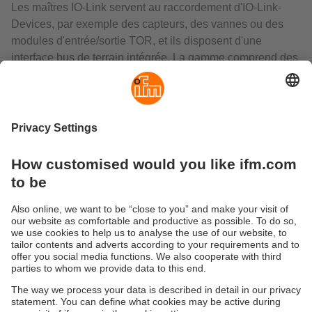
Les maîtres IO-Link servent au raccordement d'IO-Link-
Devices, par exemple des capteurs, des vannes ou des
modules d'entrée/sortie TOR, et ils disposent d'une
interface bus de terrain intégrée. La gamme comprend des
versions pour une installation en armoire électrique ou une
utilisation de terrain.
Les boîtiers de contrôle RFID commandent l'échange de
données avec les antennes RFID et communiquent via le
bus de terrain avec le niveau de commande supérieur.
Dans beaucoup de phases de fabrication et de processus
de production, les codeurs absolus se sont établis en tant
que détecteurs fiables pour réaliser une position conforme
aux cotes. Ils sont disponibles comme codeurs monotour
ou multi-tours avec interface CAN ou Profibus.
Durabilité
Protection des données
Conditions générales de vente
Responsible Disclosure