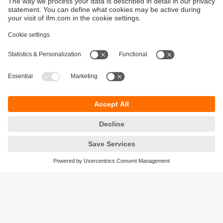
Durabilité
Protection des données
Conditions générales de vente
Responsible Disclosure
Conditions de garantie
Cookies
Sites (EN)
ifm electronic SARLAU
Immeuble 3, RDC N⁰ 5
Zénith Millenium
Lotissement Attaoufik