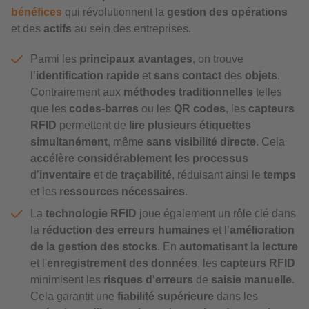
bénéfices
qui révolutionnent la
gestion des opérations
et des
actifs
au sein des entreprises.
Parmi les
principaux avantages
, on trouve
l’
identification rapide
et
sans contact
des
objets
.
Contrairement aux
méthodes traditionnelles
telles
que les
codes-barres
ou les
QR codes
, les
capteurs
RFID
permettent de
lire plusieurs étiquettes
simultanément
, même
sans visibilité directe
. Cela
accélère considérablement les processus
d’
inventaire
et de
traçabilité
, réduisant ainsi le
temps
et les
ressources nécessaires
.
La
technologie RFID
joue également un rôle clé dans
la
réduction des erreurs humaines
et l’
amélioration
de la gestion des stocks
. En
automatisant la lecture
et l'
enregistrement des données
, les
capteurs RFID
minimisent les
risques d'erreurs
de
saisie manuelle
.
Cela garantit une
fiabilité supérieure
dans les