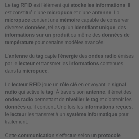
Le
tag RFID
est l'élément qui
stocke les informations
. Il
est constitué d'une
micropuce
et d'une
antenne
. La
micropuce
contient une
mémoire
capable de conserver
diverses
données
, telles qu'un
identifiant unique
, des
informations sur un produit
ou même des
données de
température
pour certains modèles avancés.
L'
antenne
du
tag
capte l'
énergie
des
ondes radio
émises
par le
lecteur
et transmet les
informations
contenues
dans la
micropuce
.
Le
lecteur RFID
joue un
rôle clé
en envoyant le
signal
radio
qui active le
tag
. À travers son
antenne
, il émet des
ondes radio
permettant de
réveiller le tag
et d'obtenir les
données
qu'il contient. Une fois les
informations reçues
,
le
lecteur
les transmet à un
système informatique
pour
traitement.
Cette
communication
s'effectue selon un
protocole