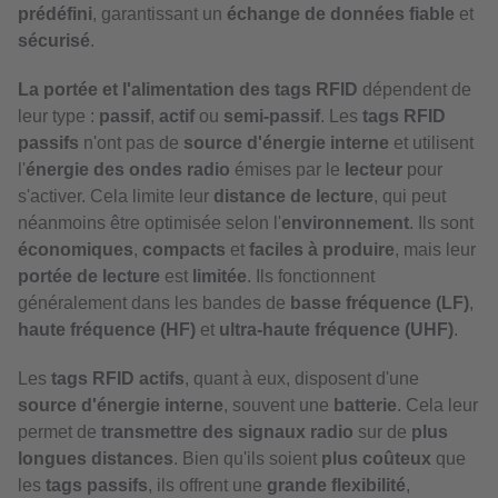
prédéfini
, garantissant un
échange de données fiable
et
sécurisé
.
La portée et l'alimentation des tags RFID
dépendent de
leur type :
passif
,
actif
ou
semi-passif
. Les
tags RFID
passifs
n'ont pas de
source d'énergie interne
et utilisent
l'
énergie des ondes radio
émises par le
lecteur
pour
s'activer. Cela limite leur
distance de lecture
, qui peut
néanmoins être optimisée selon l'
environnement
. Ils sont
économiques
,
compacts
et
faciles à produire
, mais leur
portée de lecture
est
limitée
. Ils fonctionnent
généralement dans les bandes de
basse fréquence (LF)
,
haute fréquence (HF)
et
ultra-haute fréquence (UHF)
.
Les
tags RFID actifs
, quant à eux, disposent d'une
source d'énergie interne
, souvent une
batterie
. Cela leur
permet de
transmettre des signaux radio
sur de
plus
longues distances
. Bien qu'ils soient
plus coûteux
que
les
tags passifs
, ils offrent une
grande flexibilité
,