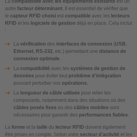
La
compatibilité avec les équipements existants
est un
autre
facteur déterminant
. Il est essentiel de vérifier que
le
capteur RFID choisi
est
compatible
avec les
lecteurs
RFID
et les
logiciels de gestion
déjà en place. Cela inclut
:
La
vérification
des
interfaces de connexion
(
USB
,
Ethernet
,
RS-232
, etc.) permettant une
distance de
connexion optimale
.
La
compatibilité
avec les
systèmes de gestion de
données
pour éviter tout
problème d’intégration
pouvant perturber vos
opérations
.
La
longueur de câble utilisée
pour relier les
composants, notamment dans des situations où des
câbles posés fixes
ou des
câbles mobiles
sont
nécessaires pour garantir des
performances fiables
.
La
forme
et la
taille
du
lecteur RFID
doivent également
être prises en compte. Selon votre
secteur d’activité
et les