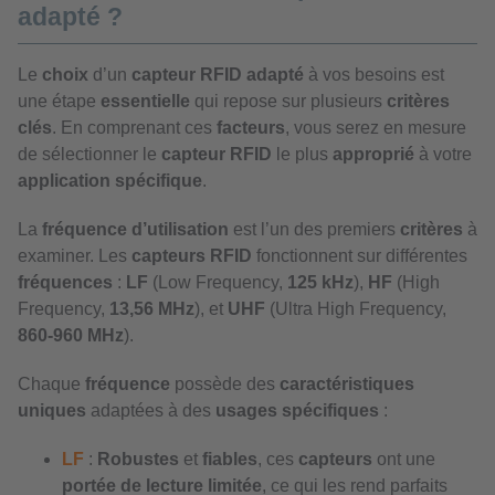
adapté ?
Le
choix
d’un
capteur RFID adapté
à vos besoins est
une étape
essentielle
qui repose sur plusieurs
critères
clés
. En comprenant ces
facteurs
, vous serez en mesure
de sélectionner le
capteur RFID
le plus
approprié
à votre
application spécifique
.
La
fréquence d’utilisation
est l’un des premiers
critères
à
examiner. Les
capteurs RFID
fonctionnent sur différentes
fréquences
:
LF
(Low Frequency,
125 kHz
),
HF
(High
Frequency,
13,56 MHz
), et
UHF
(Ultra High Frequency,
860-960 MHz
).
Chaque
fréquence
possède des
caractéristiques
uniques
adaptées à des
usages spécifiques
:
LF
:
Robustes
et
fiables
, ces
capteurs
ont une
portée de lecture limitée
, ce qui les rend parfaits