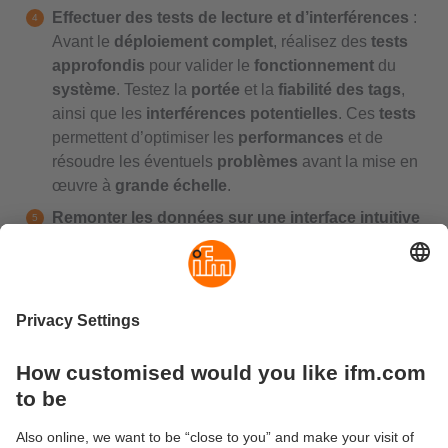
Effectuer des tests de lecture et d’interférences
:
Avant le
déploiement complet
, réalisez des
tests
approfondis
pour valider le
fonctionnement
du
système
. Testez la
portée
et la
fiabilité des tags
,
ainsi que les
interférences potentielles
. Ces
tests
permettent d’optimiser les
performances
et de
résoudre les éventuels
problèmes
avant la mise en
œuvre à
grande échelle
.
Remonter les données sur une interface intuitive
de gestion des données
: grâce aux équipements
RFID
compatibles avec IO-Link
, bénéficiez d'une
vue
d'ensemble des données collectées
par vos
équipements RFID via la solution
moneo
.
Lancer un projet pilote
: Déployez la
solution RFID
à
petite échelle pour évaluer les
coûts-bénéfices
et
recueillir des
retours d’expérience
. Cette
phase de test
permet de procéder à des
ajustements nécessaires
et de