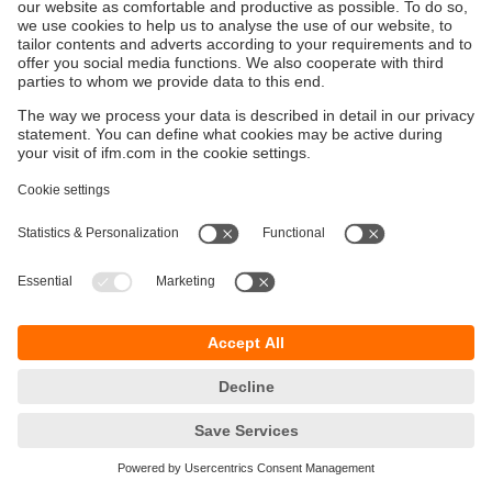
garantir que la
solution
répond aux
besoins spécifiques
de l’entreprise avant une
mise en œuvre plus large
.
Capteurs RFID et industrie 4.0 – Une
révolution en marche
L’Industrie 4.0
, également appelée
quatrième révolution
industrielle
, marque une
transformation profonde
dans
la manière dont les
industries
fonctionnent. Les
capteurs
RFID
jouent un
rôle clé
dans cette
évolution
. En
associant la
technologie RFID
à l’
Internet des Objets
(IoT)
et aux
systèmes intelligents
, les
entreprises
peuvent atteindre des
niveaux d’efficacité
et de
productivité
jamais vus auparavant.
Un des
principaux atouts
des
capteurs RFID
dans
l’
Industrie 4.0
est le
suivi automatisé
des
stocks
et des