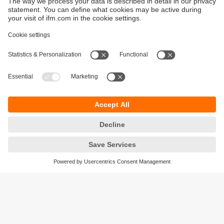
Durabilité
Protection des données
Conditions générales de vente
Responsible Disclosure
Conditions de garantie
Cookies
Sites (EN)
ifm electronic SARLAU
Immeuble 3, RDC N⁰ 5
Zénith Millenium
Lotissement Attaoufik