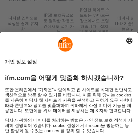
유연한 라이트 스
IP68 보호등급으
트립은 까다로운
디지털 입력으로
에너지 절
로 열악한 작동조
장소에서도 조명
색상을 쉽게 유지
LED 기술을
건에서도 설치 가
해줍니다. 설치
함
높은 광
능
가 용이한 마운팅
스트립
액세서리
지속가능성
ifm의 개인정보 고지사항
이용약관
Responsible Disclosure
Warranty 정책
Cookies