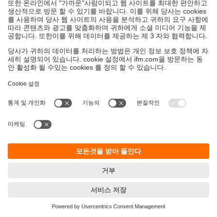
지속가능성
ifm의 개인정보 고지사항
이용약관
Responsible Disclosure
Warranty 정책
Cookies
지사 (EN)
ifm electronic Ltd.
아이에프엠일렉트로닉
04420
서울시 용산구 독서당로 70
201(한남동 현대리버티하우스)
T.
+82 2-790-5610
F.
+82 502-790-5613
E-Mail:
info.kr@ifm.com
사업자등록번호: 106-86-54093
© ifm electronic gmbh
2026