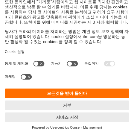
지속가능성
ifm의 개인정보 고지사항
이용약관
Responsible Disclosure
Warranty 정책
Cookies
지사 (EN)
ifm electronic Ltd.
아이에프엠일렉트로닉
04420
서울시 용산구 독서당로 70
201(한남동 현대리버티하우스)
T.
+82 2-790-5610
F.
+82 502-790-5613
E-Mail:
info.kr@ifm.com
사업자등록번호: 106-86-54093
© ifm electronic gmbh
2026