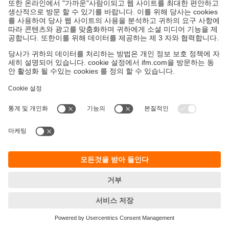
지속가능성
ifm의 개인정보 고지사항
이용약관
Responsible Disclosure
Warranty 정책
Cookies
지사 (EN)
ifm electronic Ltd.
아이에프엠일렉트로닉
04420
서울시 용산구 독서당로 70
201(한남동 현대리버티하우스)
T.
+82 2-790-5610
F.
+82 502-790-5613
E-Mail:
info.kr@ifm.com
사업자등록번호: 106-86-54093
© ifm electronic gmbh
2026