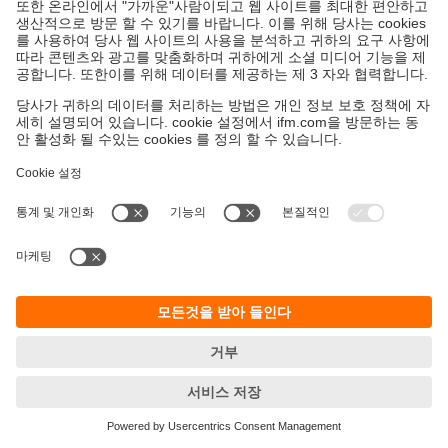
지속가능성
ifm의 개인정보 고지사항
이용약관
Responsible Disclosure
Warranty 정책
Cookies
지사 (EN)
ifm electronic Ltd.
아이에프엠일렉트로닉
04420
서울시 용산구 독서당로 70
201(한남동 현대리버티하우스)
T.
+82 2-790-5610
F.
+82 502-790-5613
E-Mail:
info.kr@ifm.com
사업자등록번호: 106-86-54093
© ifm electronic gmbh
2026