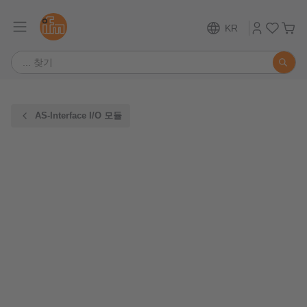
KR
AS-Interface I/O 모듈