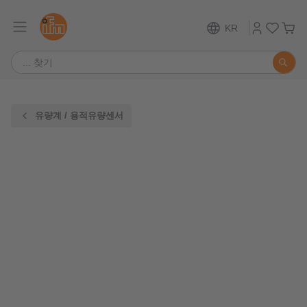
KR
유량계 / 용적유량센서