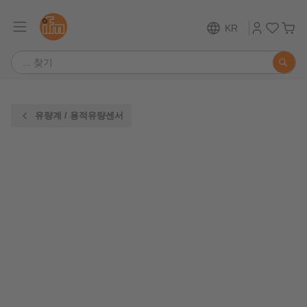
KR
유량계 / 용적유량센서