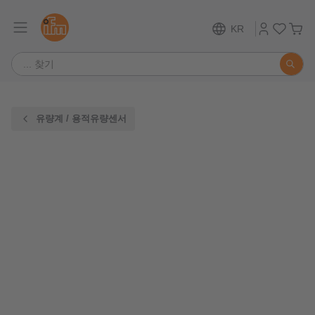
KR
유량계 / 용적유량센서