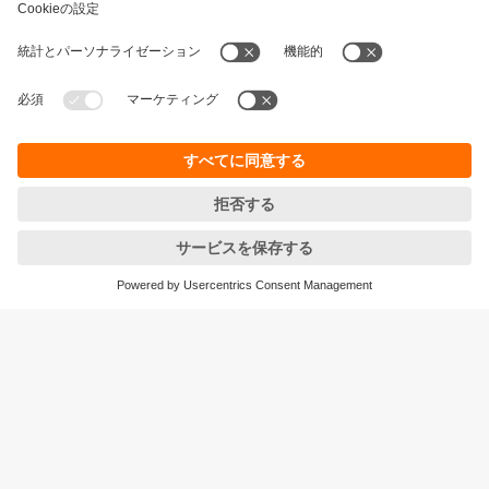
持続可能性
個人情報の保護
お取引条件
Responsible Disclosure
保証ポリシー
Cookies
拠点一覧 (EN)
ifm efector株式会社
本社
〒105‐7104
東京都港区東新橋1-5-2
汐留シティセンター４F
<ご注文/お問合せ>をご確認ください
© ifm electronic gmbh