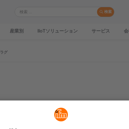
検索
産業別
IIoTソリューション
サービス
会
ラグ