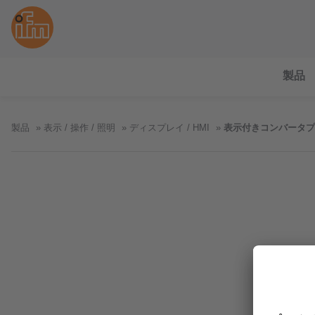
製品
製品
表示 / 操作 / 照明
ディスプレイ / HMI
表示付きコンバータプ