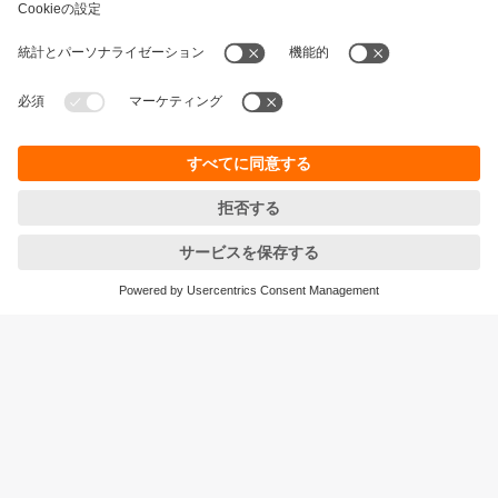
持続可能性
個人情報の保護
お取引条件
Responsible Disclosure
保証ポリシー
Cookies
拠点一覧 (EN)
ifm efector株式会社
本社
〒105‐7104
東京都港区東新橋1-5-2
汐留シティセンター４F
<ご注文/お問合せ>をご確認ください
© ifm electronic gmbh