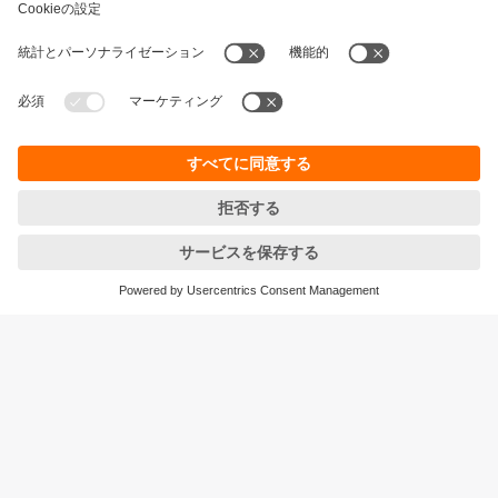
持続可能性
個人情報の保護
お取引条件
Responsible Disclosure
保証ポリシー
Cookies
拠点一覧 (EN)
ifm efector株式会社
本社
〒105‐7104
東京都港区東新橋1-5-2
汐留シティセンター４F
<ご注文/お問合せ>をご確認ください
© ifm electronic gmbh