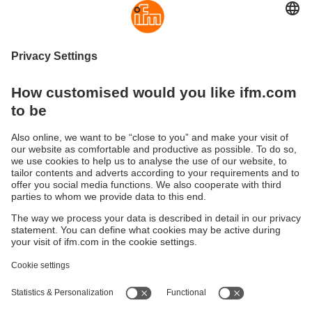
Suku cadang untuk otomatisasi
industri
Cari tahu rangkaian lengkap dari 138 suku cadang
profesional kami untuk sensor, pemantauan kondisi, dan
teknologi komunikasi industri. Dari tutup pelindung yang
presisi, mur dan katup hingga O-ring khusus, gasket, dan
elektronik pengganti untuk seri SM Foodmag - ifm
menawarkan suku cadang yang andal untuk semua
aplikasi dalam teknologi otomatisasi.
Keberlanjutan
Pemberitahuan Privasi
Syarat & Ketentuan
Responsible Disclosure
Kebijakan Jaminan
Cookies
Lokasi (EN)