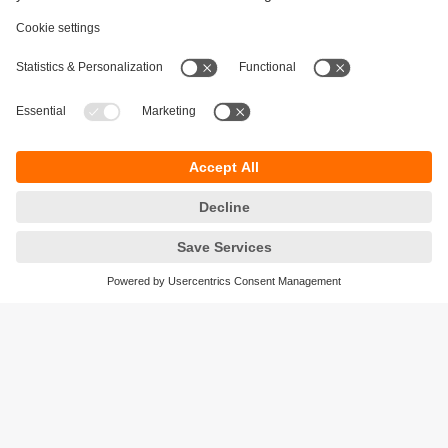
Keberlanjutan
Pemberitahuan Privasi
Syarat & Ketentuan
Responsible Disclosure
Kebijakan Jaminan
Cookies
Lokasi (EN)
PT ifm electronic Indonesia
Sentral Senayan II, Unit 211B, 11th Floor
Jl. Asia Afrika No.8
Gelora Bung Karno – Senayan
Jakarta Pusat 10270, Indonesia