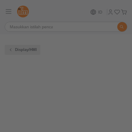
ID
Display/HMI