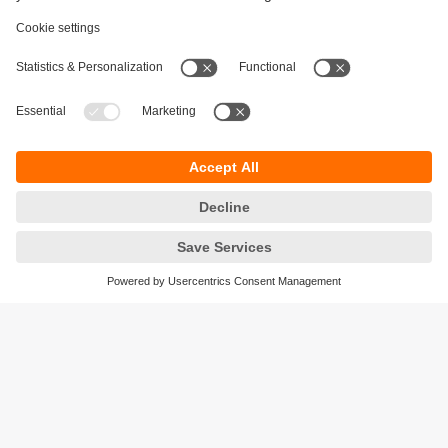
Keberlanjutan
Pemberitahuan Privasi
Syarat & Ketentuan
Responsible Disclosure
Kebijakan Jaminan
Cookies
Lokasi (EN)
PT ifm electronic Indonesia
Sentral Senayan II, Unit 211B, 11th Floor
Jl. Asia Afrika No.8
Gelora Bung Karno – Senayan
Jakarta Pusat 10270, Indonesia