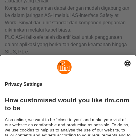
aktuator yang terkait.
Komponen pengaman dapat dengan mudah digabungkan
ke dalam jaringan AS-i melalui AS-Interface Safety at
Work. Sinyal dari unit standar dan komponen pengaman
dikirimkan melalui kabel biasa.
PLC AS-i fail-safe telah disertifikasi untuk penggunaan
dalam aplikasi yang berkaitan dengan keamanan hingga
SIL 3, PL e.
Pemantau keamanan ASI-i digunakan untuk memantau
komponen keamanan pada sistem AS-i. Unit ini memantau
sekuens kode yang dikirimkan dalam jaringan AS-i.
Apabila terjadi deviasi pesan atau waktu habis, pemantau
ini akan memastikan sistem berada dalam status yang
aman.
Modul AS-i yang aman mendeteksi status peralihan yang
berkaitan dengan keamanan dari 1 atau 2 saluran E-stop,
switch posisi, atau kontak pintu. Dengan menggunakan
modul input aman, komponen yang berkaitan dengan
keamanan tanpa interface AS-i terintegrasi dapat