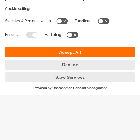
Keberlanjutan
Pemberitahuan Privasi
Syarat & Ketentuan
Responsible Disclosure
Kebijakan Jaminan
Cookies
Lokasi (EN)
PT ifm electronic Indonesia
Sentral Senayan II, Unit 211B, 11th Floor
Jl. Asia Afrika No.8
Gelora Bung Karno – Senayan
Jakarta Pusat 10270, Indonesia