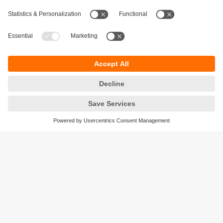
Rangkaian produk ifm terdiri atas sensor aliran dengan
berbagai prinsip pengukuran berbeda untuk memantau
berbagai jenis media, seperti air, oli, cairan pendingin,
juga udara, udara kompresi, atau media agresif.
Area aplikasi mulai dari tugas pemantauan sederhana
hingga pengukuran laju aliran secara presisi.
Keberlanjutan
Pemberitahuan Privasi
Syarat & Ketentuan
Responsible Disclosure
Kebijakan Jaminan
Cookies
Lokasi (EN)
PT ifm electronic Indonesia
Sentral Senayan II, Unit 211B, 11th Floor
Jl. Asia Afrika No.8
Gelora Bung Karno – Senayan
Jakarta Pusat 10270, Indonesia