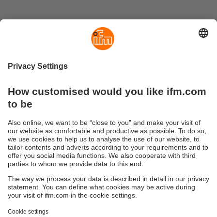
Sensor aliran / meteran aliran
Hampir semua bidang pemrosesan dan engineering
pabrik menggunakan cairan dan gas, misalnya untuk
pasokan cairan pendingin dan pelumas di pabrik dan unit
daya, atau ventilasi instalasi dan bangunan. Sensor aliran
elektronik digunakan untuk mencegah kerusakan atau
waktu henti akibat terhambatnya aliran.