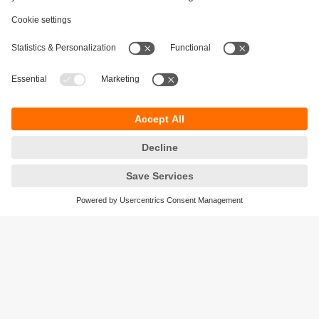
Keberlanjutan
Pemberitahuan Privasi
Syarat & Ketentuan
Responsible Disclosure
Kebijakan Jaminan
Cookies
Lokasi (EN)
PT ifm electronic Indonesia
Sentral Senayan II, Unit 211B, 11th Floor
Jl. Asia Afrika No.8
Gelora Bung Karno – Senayan
Jakarta Pusat 10270, Indonesia