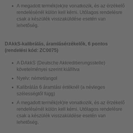
A megadott termék(ek)re vonatkozik, és az érzékelő
rendelésénél külön kell kérni. Utólagos rendelésre
csak a készülék visszaküldése esetén van
lehetőség.
DAkkS-kalibrálás, áramlásérzékelők, 6 pontos
(rendelési kód: ZC0075)
A DAkkS (Deutsche Akkreditierungsstelle)
követelményei szerint kiállítva
Nyelv: német/angol
Kalibrálás 6 áramlási értéknél (a névleges
szélességtől függ)
A megadott termék(ek)re vonatkozik, és az érzékelő
rendelésénél külön kell kérni. Utólagos rendelésre
csak a készülék visszaküldése esetén van
lehetőség.