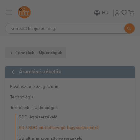
HU
Termékek – Újdonságok
Áramlásérzékelők
Kiválasztás közeg szerint
Technológia
Termékek – Újdonságok
SDP légrésérzékelő
SD / SDG sűrítettlevegő-fogyasztásmérő
SU ultrahangos átfolyásérzékelő