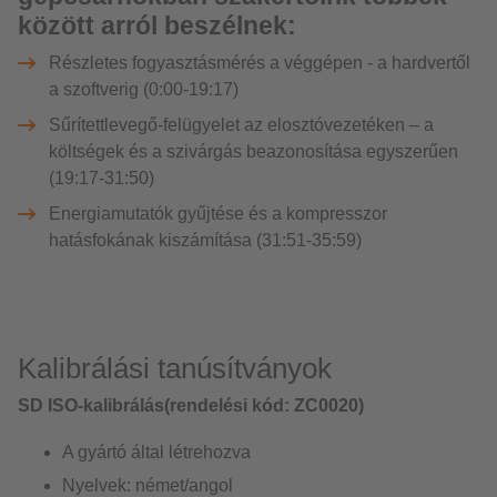
között arról beszélnek:
Részletes fogyasztásmérés a véggépen - a hardvertől
a szoftverig (0:00-19:17)
Sűrítettlevegő-felügyelet az elosztóvezetéken – a
költségek és a szivárgás beazonosítása egyszerűen
(19:17-31:50)
Energiamutatók gyűjtése és a kompresszor
hatásfokának kiszámítása (31:51-35:59)
Kalibrálási tanúsítványok
SD ISO-kalibrálás(rendelési kód: ZC0020)
A gyártó által létrehozva
Nyelvek: német/angol