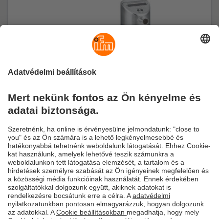
Vizes bázisú közegek
Különböző érzékelők vizes bázisú közegek
mérésére