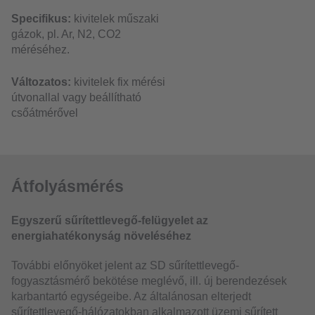
Specifikus:
kivitelek műszaki
gázok, pl. Ar, N2, CO2
méréséhez.
Változatos:
kivitelek fix mérési
útvonallal vagy beállítható
csőátmérővel
Átfolyásmérés
Egyszerű sűrítettlevegő-felügyelet az
energiahatékonyság növeléséhez
További előnyöket jelent az SD sűrítettlevegő-
fogyasztásmérő bekötése meglévő, ill. új berendezések
karbantartó egységeibe. Az általánosan elterjedt
sűrítettlevegő-hálózatokban alkalmazott üzemi sűrített