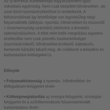
Az új termikus sűrítettlevegő-fogyasztásmérő igazi
sokoldalú egyéniség. Nem csak beépített hőmérséklet-, de
azon kívül nyomásérzékelővel is rendelkezik. A
felhasználónak így lehetősége van egyidejűleg négy
folyamatérték (átfolyás, nyomás, hőmérséklet és összesítő
= összmennyiség-számláló) elérésére a termelés
optimalizálásához. A több mért érték integrálása egyetlen
érzékelőbe nem csak jelentős hardverköltséget
(nyomásérzékelő, hőmérséklet-érzékelő, kábelezés,
bemeneti kártyák) takarít meg, de csökkenti a telepítési és
karbantartási költségeket is.
Előnyök
• Folyamatbiztonság
a nyomás-, hőmérséklet- és
térfogatáram-felügyelet révén
• Költségmegtakarítás
az energia-felügyelet, szivárgás-
felügyelet és a szűrőberendezés folyamatorientált
karbantartása révén