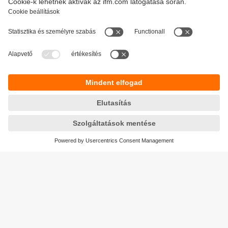
Olajok
Különböző érzékelők olajok méréséhez