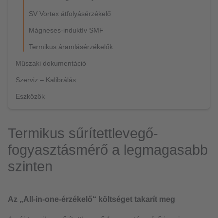
SV Vortex átfolyásérzékelő
Mágneses-induktív SMF
Termikus áramlásérzékelők
Műszaki dokumentáció
Szerviz – Kalibrálás
Eszközök
Termikus sűrítettlevegő-
fogyasztásmérő a legmagasabb
szinten
Az „All-in-one-érzékelő“ költséget takarít meg