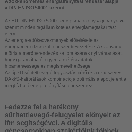
A zökkenőmentes energiairányítási rendszer alapja
a DIN EN ISO 50001 szerint
Az EU DIN EN ISO 50001 energiahatékonysági irányelve
szerint minden tagállam köteles energiamegtakarítást
elérni.
Az energia-adókedvezmények előfeltétele az
energiamenedzsment rendszer bevezetése. A szabvány
előírja a mérőberendezés kalibrálásának nyilvántartását,
hogy garantálható legyen a mérési adatok
hibamentessége és megismételhetősége.
Az új SD sűrítettlevegő-fogyasztásmérő és a rendszeres
DAkkS-kalibrálások kombinációja optimális alapot jelent a
megbízható energiairányítási rendszerhez.
Fedezze fel a hatékony
sűrítettlevegő-felügyelet előnyeit az
ifm segítségével. A digitális
gépcsarnokban szakértőink többek