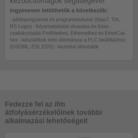
kezdőcsomagok segítségével
Ingyenesen letölthetők a következők:
- példaprogramok és programmodulok (Step7, TIA,
RS Logix) - folyamatadatok olvasása és írása -
csatlakoztatás ProfiNethez, Ethernethez és EtherCat-
hez - készülékek leíró állományai a PLC-beállításhoz
(GSDML, ESI, EDS) - kezelési útmutatók
Fedezze fel az ifm
átfolyásérzékelőinek további
alkalmazási lehetőségeit