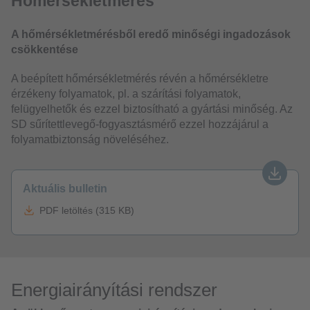
Hőmérsékletmérés
A hőmérsékletmérésből eredő minőségi ingadozások
csökkentése
A beépített hőmérsékletmérés révén a hőmérsékletre
érzékeny folyamatok, pl. a szárítási folyamatok,
felügyelhetők és ezzel biztosítható a gyártási minőség. Az
SD sűrítettlevegő-fogyasztásmérő ezzel hozzájárul a
folyamatbiztonság növeléséhez.
Aktuális bulletin
PDF letöltés (315 KB)
Energiairányítási rendszer