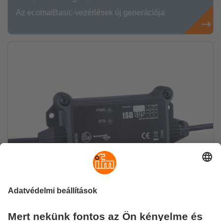
Az ecomatBasic-vezérlések új generációja