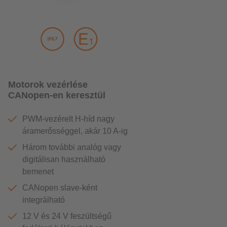
Motorok vezérlése
CANopen-en keresztül
PWM-vezérelt H-híd nagy
áramerősséggel, akár 10 A-ig
Három további analóg vagy
digitálisan használható
bemenet
CANopen slave-ként
integrálható
12 V és 24 V feszültségű