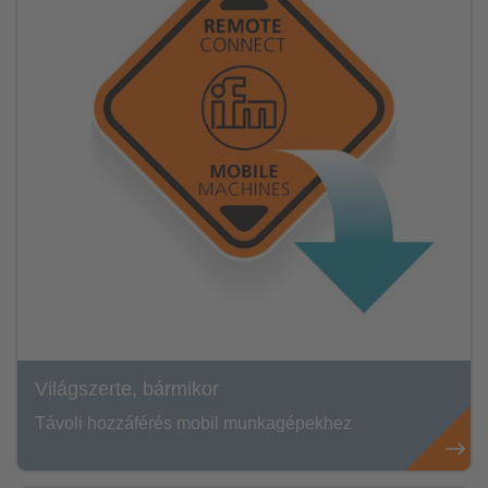
Világszerte, bármikor
Távoli hozzáférés mobil munkagépekhez