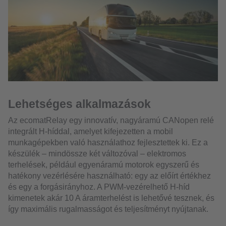
Lehetséges alkalmazások
Az ecomatRelay egy innovatív, nagyáramú CANopen relé
integrált H-híddal, amelyet kifejezetten a mobil
munkagépekben való használathoz fejlesztettek ki. Ez a
készülék – mindössze két változóval – elektromos
terhelések, például egyenáramú motorok egyszerű és
hatékony vezérlésére használható: egy az előírt értékhez
és egy a forgásirányhoz. A PWM-vezérelhető H-híd
kimenetek akár 10 A áramterhelést is lehetővé tesznek, és
így maximális rugalmasságot és teljesítményt nyújtanak.