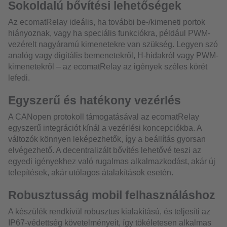
Sokoldalú bővítési lehetőségek
Az ecomatRelay ideális, ha további be-/kimeneti portok
hiányoznak, vagy ha speciális funkciókra, például PWM-
vezérelt nagyáramú kimenetekre van szükség. Legyen szó
analóg vagy digitális bemenetekről, H-hidakról vagy PWM-
kimenetekről – az ecomatRelay az igények széles körét
lefedi.
Egyszerű és hatékony vezérlés
A CANopen protokoll támogatásával az ecomatRelay
egyszerű integrációt kínál a vezérlési koncepciókba. A
változók könnyen leképezhetők, így a beállítás gyorsan
elvégezhető. A decentralizált bővítés lehetővé teszi az
egyedi igényekhez való rugalmas alkalmazkodást, akár új
telepítések, akár utólagos átalakítások esetén.
Robusztusság mobil felhasználáshoz
A készülék rendkívül robusztus kialakítású, és teljesíti az
IP67-védettség követelményeit, így tökéletesen alkalmas