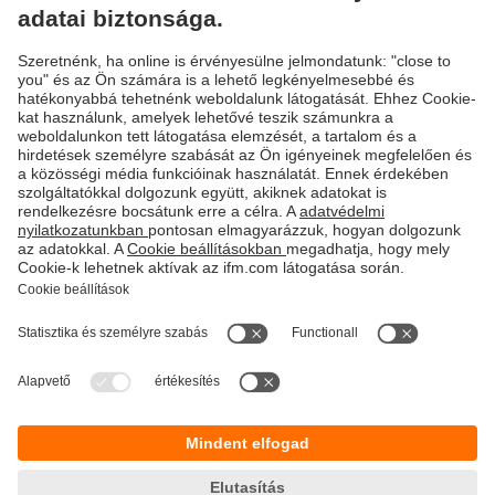
ISOBUS gateway mezőgazdasági
gépekhez
Biztonságos kommunikáció a kiegészítő
egységek és a traktor között
Fenntarthatóság
Adatbiztonság
Általános szerződési feltételek
Responsible Disclosure
Jótállási feltételek
Akadálymentesítés
Telephely (EN)
Cookies
Magyarország
ifm electronic kft.
Szent Imre út 59. I.em.
H-9028 Győr