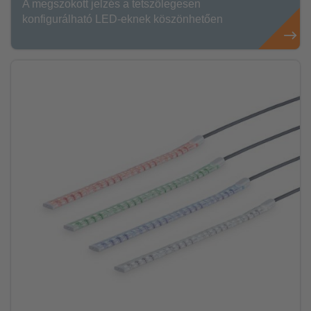
A megszokott jelzés a tetszőlegesen
konfigurálható LED-eknek köszönhetően