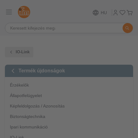
HU
IO-Link
Termék újdonságok
Érzékelők
Állapotfelügyelet
Képfeldolgozás / Azonosítás
Biztonságtechnika
Ipari kommunikáció
IO-Link