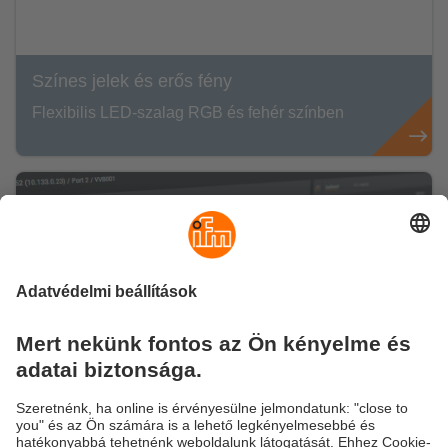
Színes jelek és erős fény
Flexibilis LED-szalag RGB és fehér színben
Készen áll az okos IO-Link