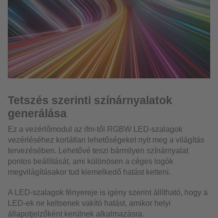
Tetszés szerinti színárnyalatok
generálása
Ez a vezérlőmodul az ifm-től RGBW LED-szalagok
vezérléséhez korlátlan lehetőségeket nyit meg a világítás
tervezésében. Lehetővé teszi bármilyen színárnyalat
pontos beállítását, ami különösen a céges logók
megvilágításakor tud kiemelkedő hatást kelteni.
A LED-szalagok fényereje is igény szerint állítható, hogy a
LED-ek ne keltsenek vakító hatást, amikor helyi
állapotjelzőként kerülnek alkalmazásra.