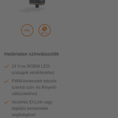
Határtalan színválaszték
24 V-os RGBW LED-
szalagok vezérléséhez
PWM-kimenetek tetszés
szerinti szín- és fényerő-
változatokhoz
Vezérlés IO-Link vagy
digitális bemenetek
segítségével