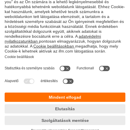
Fenntarthatóság
Adatbiztonság
Általános szerződési feltételek
Responsible Disclosure
Jótállási feltételek
Akadálymentesítés
Telephely (EN)
Cookies
Magyarország
ifm electronic kft.
Szent Imre út 59. I.em.
H-9028 Győr
Telefon
+36-96 / 518-397
email
info.hu@ifm.com
© ifm electronic gmbh