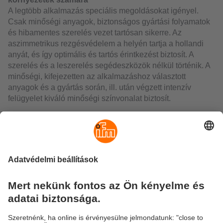
A legtöbb alkalmazás speciális megoldásokat igényel.
Csak minőségi anyagok, biztonságos gyártási folyamatok
és hibamentes szerelés vezet tartósan sikerre. Az
aszimmetrikus rezgésvédelem a helyén tartja a hollandi
anyát, és így optimális és tartós érintkezést biztosít. A
szerelés és a leszerelés segédeszközök nélkül történik. A
minőségi, kifejezetten az alkalmazáshoz választott
anyagok és a gyártás során, ill. után végzett intenzív
felügyelet kiváló minőségi színvonalat biztosít.
PDF letöltés
ecolink M8/M12, higiéniás
és nedves területekre (386
KB)
ecolink M8, higiéniás és
nedves környezetek
számára (345 KB)