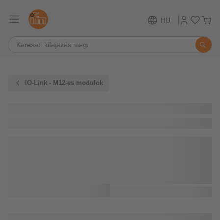
HU
IO-Link - M12-es modulok