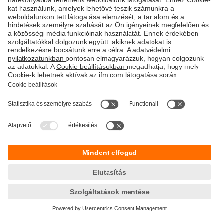
Fenntarthatóság
Adatbiztonság
Általános szerződési feltételek
Responsible Disclosure
Jótállási feltételek
Akadálymentesítés
Telephely (EN)
Cookies
Magyarország
ifm electronic kft.
Szent Imre út 59. I.em.
H-9028 Győr
Telefon
+36-96 / 518-397
email
info.hu@ifm.com
© ifm electronic gmbh
2026