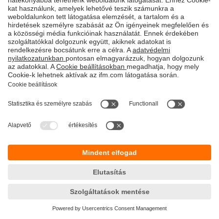
Fenntarthatóság
Adatbiztonság
Általános szerződési feltételek
Responsible Disclosure
Jótállási feltételek
Akadálymentesítés
Telephely (EN)
Cookies
Magyarország
ifm electronic kft.
Szent Imre út 59. I.em.
H-9028 Győr
Telefon
+36-96 / 518-397
email
info.hu@ifm.com
© ifm electronic gmbh
2026