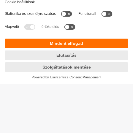
Fenntarthatóság
Adatbiztonság
Általános szerződési feltételek
Responsible Disclosure
Jótállási feltételek
Akadálymentesítés
Telephely (EN)
Cookies
Magyarország
ifm electronic kft.
Szent Imre út 59. I.em.
H-9028 Győr
Telefon
+36-96 / 518-397
email
info.hu@ifm.com
© ifm electronic gmbh