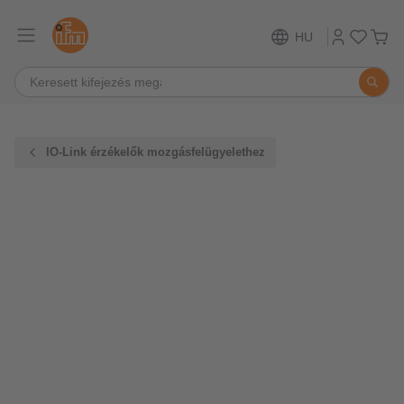
HU
IO-Link érzékelők mozgásfelügyelethez