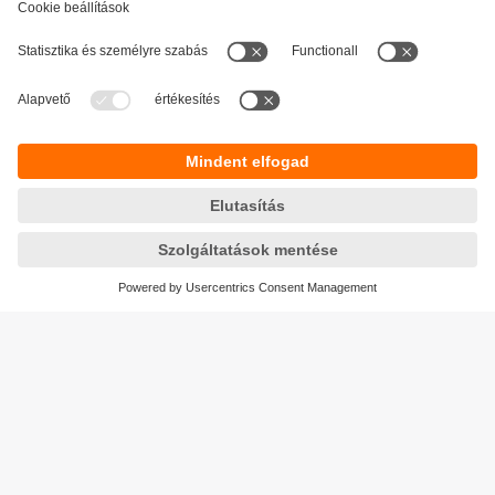
Fenntarthatóság
Adatbiztonság
Általános szerződési feltételek
Responsible Disclosure
Jótállási feltételek
Akadálymentesítés
Telephely (EN)
Cookies
Magyarország
ifm electronic kft.
Szent Imre út 59. I.em.
H-9028 Győr
Telefon
+36-96 / 518-397
email
info.hu@ifm.com
© ifm electronic gmbh