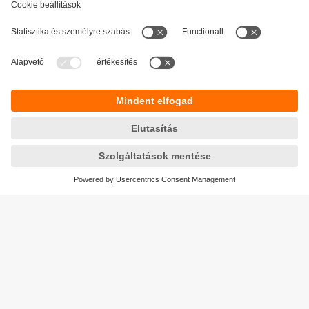
Fenntarthatóság
Adatbiztonság
Általános szerződési feltételek
Responsible Disclosure
Jótállási feltételek
Akadálymentesítés
Telephely (EN)
Cookies
Magyarország
ifm electronic kft.
Szent Imre út 59. I.em.
H-9028 Győr
Telefon
+36-96 / 518-397
email
info.hu@ifm.com
© ifm electronic gmbh