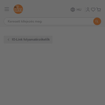
HU
IO-Link folyamatérzékelők