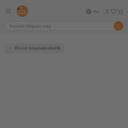
HU
IO-Link folyamatérzékelők