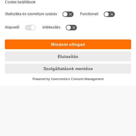
Fenntarthatóság
Adatbiztonság
Általános szerződési feltételek
Responsible Disclosure
Jótállási feltételek
Akadálymentesítés
Telephely (EN)
Cookies
Magyarország
ifm electronic kft.
Szent Imre út 59. I.em.
H-9028 Győr
Telefon
+36-96 / 518-397
email
info.hu@ifm.com
© ifm electronic gmbh