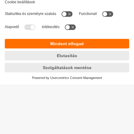
Fenntarthatóság
Adatbiztonság
Általános szerződési feltételek
Responsible Disclosure
Jótállási feltételek
Akadálymentesítés
Telephely (EN)
Cookies
Magyarország
ifm electronic kft.
Szent Imre út 59. I.em.
H-9028 Győr
Telefon
+36-96 / 518-397
email
info.hu@ifm.com
© ifm electronic gmbh