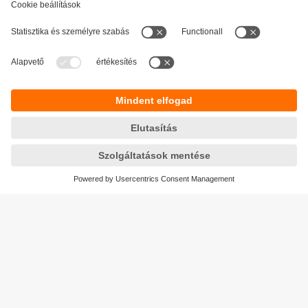
Fenntarthatóság
Adatbiztonság
Általános szerződési feltételek
Responsible Disclosure
Jótállási feltételek
Akadálymentesítés
Telephely (EN)
Cookies
Magyarország
ifm electronic kft.
Szent Imre út 59. I.em.
H-9028 Győr
Telefon
+36-96 / 518-397
email
info.hu@ifm.com
© ifm electronic gmbh