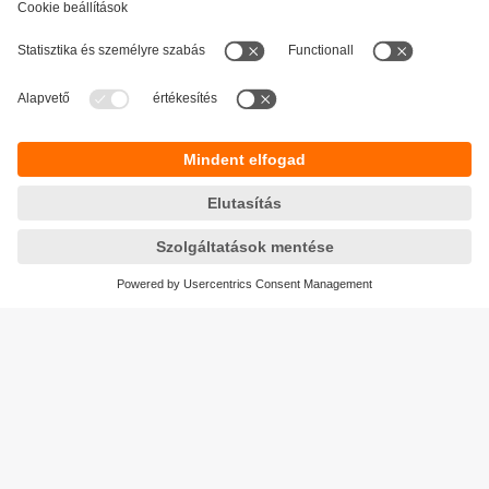
Fenntarthatóság
Adatbiztonság
Általános szerződési feltételek
Responsible Disclosure
Jótállási feltételek
Akadálymentesítés
Telephely (EN)
Cookies
Magyarország
ifm electronic kft.
Szent Imre út 59. I.em.
H-9028 Győr
Telefon
+36-96 / 518-397
email
info.hu@ifm.com
© ifm electronic gmbh