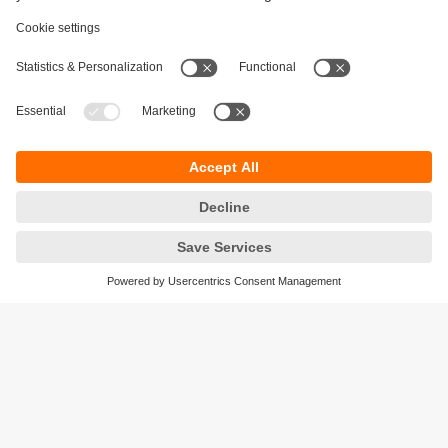
Održivost
Zaštita privatnosti
Postavke i uslovi
Pristupačnost
Lokacije (EN)
Responsible Disclosure
Cookies
ifm electronic gmbh
Wienerbergstraße 41
Gebäude E
1120 Wien
Austria