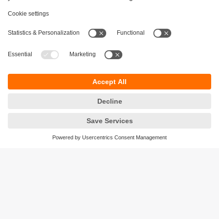
Održivost
Zaštita privatnosti
Postavke i uslovi
Pristupačnost
Lokacije (EN)
Responsible Disclosure
Cookies
ifm electronic gmbh
Wienerbergstraße 41
Gebäude E
1120 Wien
Austria