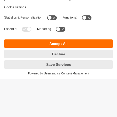
Održivost
Zaštita privatnosti
Postavke i uslovi
Pristupačnost
Lokacije (EN)
Responsible Disclosure
Cookies
ifm electronic gmbh
Wienerbergstraße 41
Gebäude E
1120 Wien
Austria