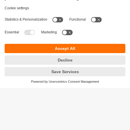
Održivost
Zaštita privatnosti
Postavke i uslovi
Pristupačnost
Lokacije (EN)
Responsible Disclosure
Cookies
ifm electronic gmbh
Wienerbergstraße 41
Gebäude E
1120 Wien
Austria