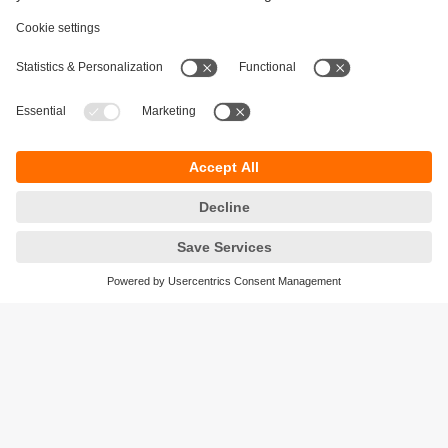
Održivost
Zaštita privatnosti
Postavke i uslovi
Pristupačnost
Lokacije (EN)
Responsible Disclosure
Cookies
ifm electronic gmbh
Wienerbergstraße 41
Gebäude E
1120 Wien
Austria