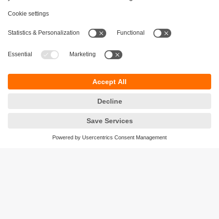
Održivost
Zaštita privatnosti
Postavke i uslovi
Pristupačnost
Lokacije (EN)
Responsible Disclosure
Cookies
ifm electronic gmbh
Wienerbergstraße 41
Gebäude E
1120 Wien
Austria