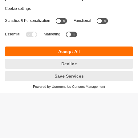
Održivost
Zaštita privatnosti
Postavke i uslovi
Pristupačnost
Lokacije (EN)
Responsible Disclosure
Cookies
ifm electronic gmbh
Wienerbergstraße 41
Gebäude E
1120 Wien
Austria