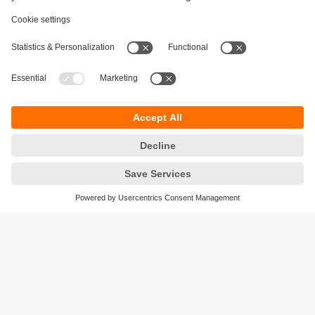
Održivost
Zaštita privatnosti
Postavke i uslovi
Pristupačnost
Lokacije (EN)
Responsible Disclosure
Cookies
ifm electronic gmbh
Wienerbergstraße 41
Gebäude E
1120 Wien
Austria