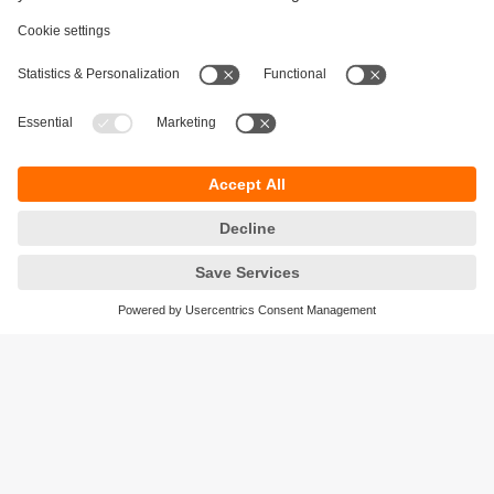
Održivost
Zaštita privatnosti
Postavke i uslovi
Pristupačnost
Lokacije (EN)
Responsible Disclosure
Cookies
ifm electronic gmbh
Wienerbergstraße 41
Gebäude E
1120 Wien
Austria