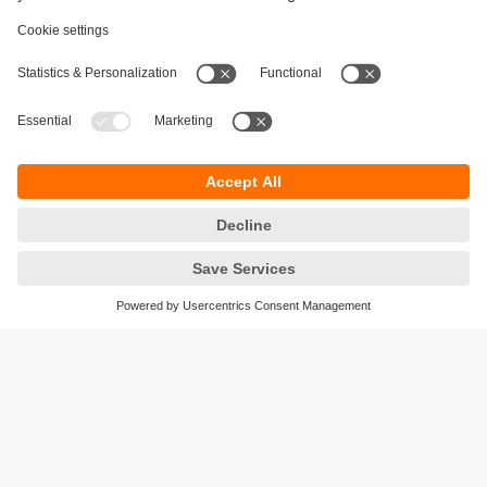
Održivost
Zaštita privatnosti
Postavke i uslovi
Pristupačnost
Lokacije (EN)
Responsible Disclosure
Cookies
ifm electronic gmbh
Wienerbergstraße 41
Gebäude E
1120 Wien
Austria