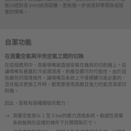
能以絕對值 [mm]偵測距離，更能進一步偵測到零間隙或阻
塞的噴嘴。
自潔功能
在測量空氣與沖洗空氣之間的切換
在這個應用中，測量噴嘴被直接安裝在機具的切削機上。這
讓噴嘴有暴露於冷卻潤滑液、粉塵及髒污的可能性。由於這
些嚴苛的環境條件，讓噴嘴及系統上不堆積髒污是必要的，
且在每次更換工件時，都需要使用高壓且強力的氣流清潔切
削機。
因此，製程有兩種層級的壓力：
測量空氣會以 1 至 3 bar的壓力流過系統。敏感性測量
系統能夠在這樣的條件下計算間隙尺寸。