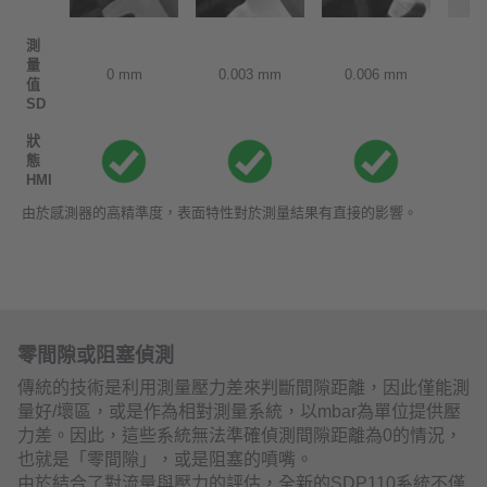
測
量
0 mm
0.003 mm
0.006 mm
0.
值
SD
狀
態
HMI
由於感測器的高精準度，表面特性對於測量結果有直接的影響。
零間隙或阻塞偵測
傳統的技術是利用測量壓力差來判斷間隙距離，因此僅能測
量好/壞區，或是作為相對測量系統，以mbar為單位提供壓
力差。因此，這些系統無法準確偵測間隙距離為0的情況，
也就是「零間隙」，或是阻塞的噴嘴。
由於結合了對流量與壓力的評估，全新的SDP110系統不僅