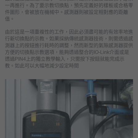
一再進行。為了要示教切換點，預先定義好的樣板或合格零
件圖形，會被放在機械中。感測器則被設定相對應的距離
值。
由於這是一項重複性的工作，因此必須盡可能的有效率地進
行新切換點的示教。如果採納傳統感測器技術，則需透過感
測器上的按鈕進行耗時的調整，然而新型的氣隙感測器提供
方便的切換點示教選項，能夠透過整合的IO-Link介面或是
透過PIN4上的獨立教學輸入，只需按下按鈕就能完成示
教。如此可以大幅地減少設定時間