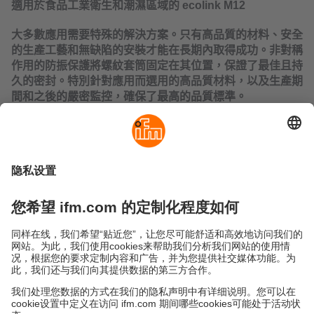
適用於食品工業衛生和潮濕區域的 ecolink M12
大多數應用需要特殊的解決方案。只有高品質的材料、安全
的生產工藝和無缺陷的安裝才能在長期內取得成功。非對稱
作用的防振保護將螺紋套筒固定在其位置，保證了最佳且持
久的密封。特別針對應用而選用的高品質材料，以及生產期
間和之後的嚴密監控，確保了最高的品質標準。
目前公告
PDF 下载 (0.26 MB)
永續發展
隱私保護
Cookies
條款與條件